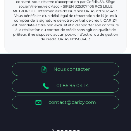
consenti sous réserve d'acceptation par Cofidis SA. Siège
social Villeneuve d'Ascq - SIREN 325307 106 RCS LILLE
METROPOLE. Intermédiaire d'assurance ORIAS n*07023493.
Vous bénéficiez d'un délai légal de rétractation de 14 jours à
compter de la signature de votre contrat de crédit. CARIZY
est mandaté à titre non exclusif afin d'apporter son concours
à la réalisation du contrat de crédit sans agir en qualité de
prêteur, il ne dispose d'aucun pouvoir d'octroi ou de gestion
de crédit. ORIAS N°15004613