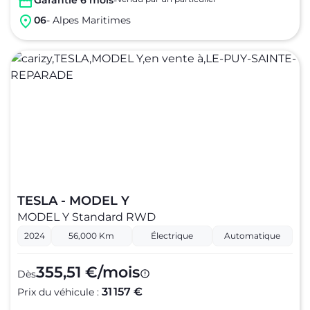
Garantie 6 mois
-
06
- Alpes Maritimes
TESLA - MODEL Y
MODEL Y Standard RWD
2024
56,000 Km
Électrique
Automatique
355,51 €/mois
Dès
31 157 €
Prix du véhicule :