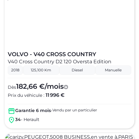
VOLVO - V40 CROSS COUNTRY
V40 Cross Country D2 120 Oversta Edition
2018
125,100 Km
Diesel
Manuelle
182,66 €/mois
Dès
11 996 €
Prix du véhicule :
Garantie 6 mois
-
Vendu par un particulier
34
- Herault