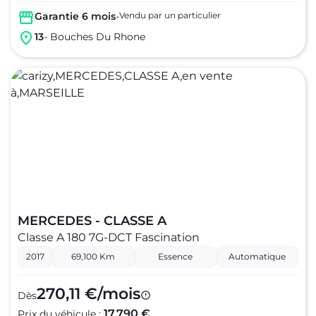
Garantie 6 mois
-
Vendu par un particulier
13
- Bouches Du Rhone
MERCEDES - CLASSE A
Classe A 180 7G-DCT Fascination
2017
69,100 Km
Essence
Automatique
270,11 €/mois
Dès
17 790 €
Prix du véhicule :