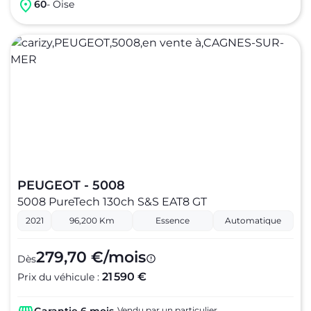
60
- Oise
PEUGEOT - 5008
5008 PureTech 130ch S&S EAT8 GT
2021
96,200 Km
Essence
Automatique
279,70 €/mois
Dès
21 590 €
Prix du véhicule :
Vendu par un particulier